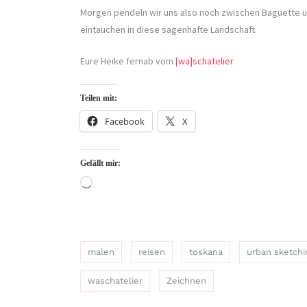
Morgen pendeln wir uns also noch zwischen Baguette u
eintauchen in diese sagenhafte Landschaft.
Eure Heike fernab vom
[wa]schatelier
Teilen mit:
Facebook
X
Gefällt mir:
Wird
geladen …
malen
reisen
toskana
urban sketchi
waschatelier
Zeichnen