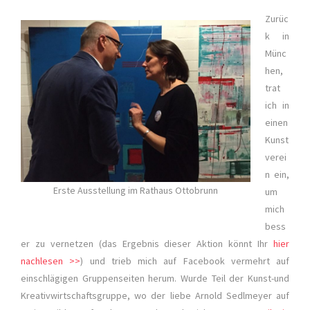
Zurüc
k in
Münc
hen,
trat
ich in
einen
Kunst
verei
n ein,
Erste Ausstellung im Rathaus Ottobrunn
um
mich
bess
er zu vernetzen (das Ergebnis dieser Aktion könnt Ihr
hier
nachlesen >>
) und trieb mich auf Facebook vermehrt auf
einschlägigen Gruppenseiten herum. Wurde Teil der Kunst-und
Kreativwirtschaftsgruppe, wo der liebe Arnold Sedlmeyer auf