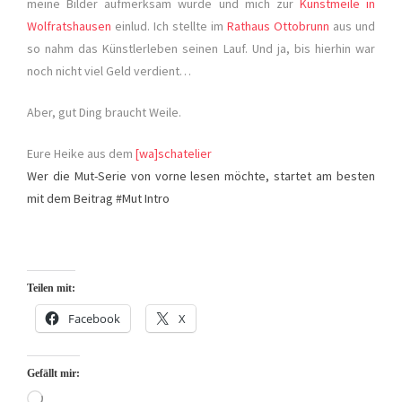
meine Bilder aufmerksam wurde und mich zur
Kunstmeile in
Wolfratshausen
einlud. Ich stellte im
Rathaus Ottobrunn
aus und
so nahm das Künstlerleben seinen Lauf. Und ja, bis hierhin war
noch nicht viel Geld verdient…
Aber, gut Ding braucht Weile.
Eure Heike aus dem
[wa]schatelier
Wer die Mut-Serie von vorne lesen möchte, startet am besten
mit dem Beitrag #Mut Intro
Teilen mit:
Facebook
X
Gefällt mir:
Wird