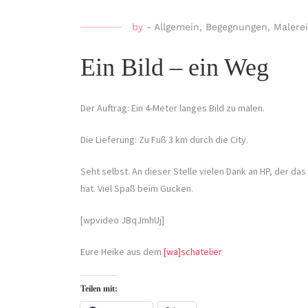
by
-
Allgemein
,
Begegnungen
,
Malerei
Ein Bild – ein Weg
Der Auftrag: Ein 4-Meter langes Bild zu malen.
Die Lieferung: Zu Fuß 3 km durch die City.
Seht selbst. An dieser Stelle vielen Dank an HP, der da
hat. Viel Spaß beim Gucken.
[wpvideo JBqJmhUj]
Eure Heike aus dem
[wa]schatelier
Teilen mit: