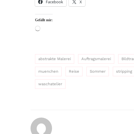
Facebook
X
Gefällt mir:
Wird
geladen …
abstrakte Malerei
Auftragsmalerei
Bildtr
muenchen
Reise
Sommer
stripping
waschatelier