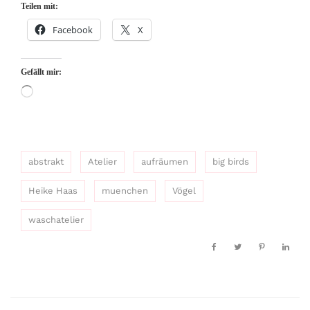
Teilen mit:
Facebook
X
Gefällt mir:
Wird
geladen …
abstrakt
Atelier
aufräumen
big birds
Heike Haas
muenchen
Vögel
waschatelier