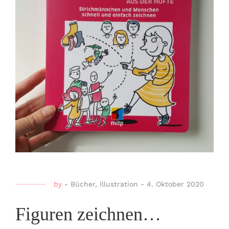
by
-
Bücher
,
Illustration
-
4. Oktober 2020
Figuren zeichnen…