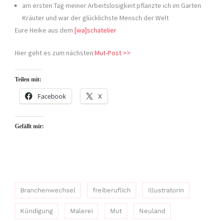
am ersten Tag meiner Arbeitslosigkeit pflanzte ich im Garten
Kräuter und war der glücklichste Mensch der Welt
Eure Heike aus dem
[wa]schatelier
Hier geht es zum nächsten
Mut-Post >>
Teilen mit:
Facebook
X
Gefällt mir:
Branchenwechsel
freiberuflich
Illustratorin
Kündigung
Malerei
Mut
Neuland