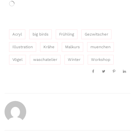
Wird
geladen …
Acryl
big birds
Frühling
Gezwitscher
Illustration
Krähe
Malkurs
muenchen
Vögel
waschatelier
Winter
Workshop