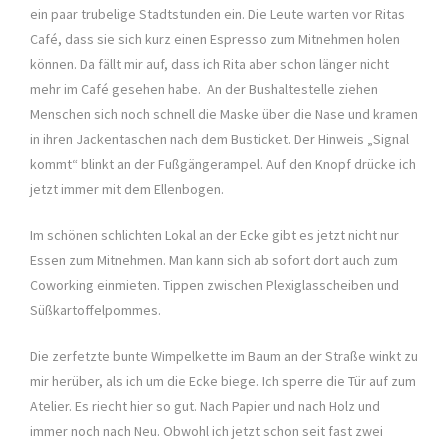
ein paar trubelige Stadtstunden ein. Die Leute warten vor Ritas
Café, dass sie sich kurz einen Espresso zum Mitnehmen holen
können. Da fällt mir auf, dass ich Rita aber schon länger nicht
mehr im Café gesehen habe. An der Bushaltestelle ziehen
Menschen sich noch schnell die Maske über die Nase und kramen
in ihren Jackentaschen nach dem Busticket. Der Hinweis „Signal
kommt“ blinkt an der Fußgängerampel. Auf den Knopf drücke ich
jetzt immer mit dem Ellenbogen.
Im schönen schlichten Lokal an der Ecke gibt es jetzt nicht nur
Essen zum Mitnehmen. Man kann sich ab sofort dort auch zum
Coworking einmieten. Tippen zwischen Plexiglasscheiben und
Süßkartoffelpommes.
Die zerfetzte bunte Wimpelkette im Baum an der Straße winkt zu
mir herüber, als ich um die Ecke biege. Ich sperre die Tür auf zum
Atelier. Es riecht hier so gut. Nach Papier und nach Holz und
immer noch nach Neu. Obwohl ich jetzt schon seit fast zwei