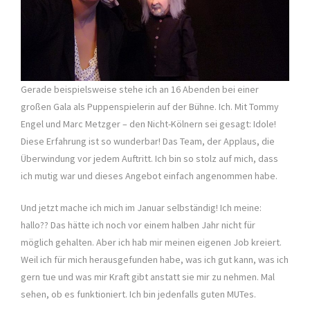
Gerade beispielsweise stehe ich an 16 Abenden bei einer
großen Gala als Puppenspielerin auf der Bühne. Ich. Mit Tommy
Engel und Marc Metzger – den Nicht-Kölnern sei gesagt: Idole!
Diese Erfahrung ist so wunderbar! Das Team, der Applaus, die
Überwindung vor jedem Auftritt. Ich bin so stolz auf mich, dass
ich mutig war und dieses Angebot einfach angenommen habe.
Und jetzt mache ich mich im Januar selbständig! Ich meine:
hallo?? Das hätte ich noch vor einem halben Jahr nicht für
möglich gehalten. Aber ich hab mir meinen eigenen Job kreiert.
Weil ich für mich herausgefunden habe, was ich gut kann, was ich
gern tue und was mir Kraft gibt anstatt sie mir zu nehmen. Mal
sehen, ob es funktioniert. Ich bin jedenfalls guten MUTes.