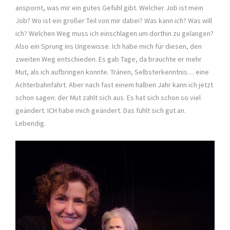
anspornt, was mir ein gutes Gefühl gibt. Welcher Job ist mein
Job? Wo ist ein großer Teil von mir dabei? Was kann ich? Was will
ich? Welchen Weg muss ich einschlagen um dorthin zu gelangen?
Also ein Sprung ins Ungewisse. Ich habe mich für diesen, den
zweiten Weg entschieden. Es gab Tage, da brauchte er mehr
Mut, als ich aufbringen konnte. Tränen, Selbsterkenntnis… eine
Achterbahnfahrt. Aber nach fast einem halben Jahr kann ich jetzt
schon sagen: der Mut zahlt sich aus. Es hat sich schon so viel
geändert. ICH habe mich geändert. Das fühlt sich gut an.
Lebendig.