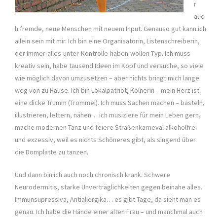
r
auc
h fremde, neue Menschen mit neuem Input. Genauso gut kann ich
allein sein mit mir. Ich bin eine Organisatorin, Listenschreiberin,
der Immer-alles-unter-Kontrolle-haben-wollen-Typ. Ich muss
kreativ sein, habe tausend Ideen im Kopf und versuche, so viele
wie möglich davon umzusetzen – aber nichts bringt mich lange
weg von zu Hause. Ich bin Lokalpatriot, Kölnerin – mein Herz ist
eine dicke Trumm (Trommel). Ich muss Sachen machen – basteln,
illustrieren, lettern, nähen… ich musiziere für mein Leben gern,
mache modernen Tanz und feiere Straßenkarneval alkoholfrei
und exzessiv, weil es nichts Schöneres gibt, als singend über
die Domplatte zu tanzen.
Und dann bin ich auch noch chronisch krank. Schwere
Neurodermitis, starke Unverträglichkeiten gegen beinahe alles.
Immunsupressiva, Antiallergika… es gibt Tage, da sieht man es
genau. Ich habe die Hände einer alten Frau – und manchmal auch