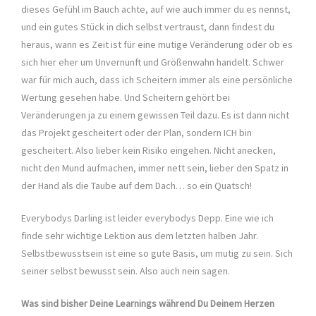
dieses Gefühl im Bauch achte, auf wie auch immer du es nennst,
und ein gutes Stück in dich selbst vertraust, dann findest du
heraus, wann es Zeit ist für eine mutige Veränderung oder ob es
sich hier eher um Unvernunft und Größenwahn handelt. Schwer
war für mich auch, dass ich Scheitern immer als eine persönliche
Wertung gesehen habe. Und Scheitern gehört bei
Veränderungen ja zu einem gewissen Teil dazu. Es ist dann nicht
das Projekt gescheitert oder der Plan, sondern ICH bin
gescheitert. Also lieber kein Risiko eingehen. Nicht anecken,
nicht den Mund aufmachen, immer nett sein, lieber den Spatz in
der Hand als die Taube auf dem Dach… so ein Quatsch!
Everybodys Darling ist leider everybodys Depp. Eine wie ich
finde sehr wichtige Lektion aus dem letzten halben Jahr.
Selbstbewusstsein ist eine so gute Basis, um mutig zu sein. Sich
seiner selbst bewusst sein. Also auch nein sagen.
Was sind bisher Deine Learnings während Du Deinem Herzen